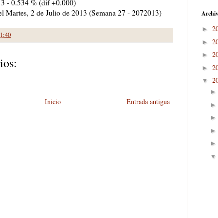
13 - 0.534 % (dif +0.000)
 el Martes, 2 de Julio de 2013 (Semana 27 - 2072013)
Archiv
2
►
1:40
2
►
2
►
ios:
2
►
2
▼
Inicio
Entrada antigua