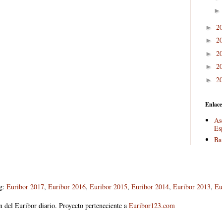
2
►
2
►
2
►
2
►
2
►
Enlace
As
Es
Ba
og:
Euribor 2017
,
Euribor 2016
,
Euribor 2015
,
Euribor 2014
,
Euribor 2013
,
Eu
n del Euribor diario. Proyecto perteneciente a
Euribor123.com