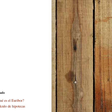
cado
ué es el Euribor?
lculo de hipotecas