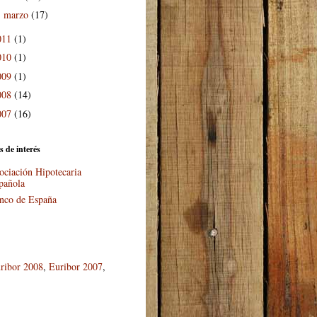
marzo
(17)
►
011
(1)
010
(1)
009
(1)
008
(14)
007
(16)
s de interés
ociación Hipotecaria
pañola
nco de España
ribor 2008
,
Euribor 2007
,