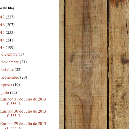
o del blog
017
(227)
016
(207)
015
(233)
014
(241)
013
(199)
diciembre
(17)
►
noviembre
(21)
►
octubre
(22)
►
septiembre
(20)
►
agosto
(19)
►
julio
(22)
▼
Euribor 31 de Julio de 2013
- 0.536 %
Euribor 30 de Julio de 2013
- 0.535 %
Euribor 29 de Julio de 2013
- 0.535 %