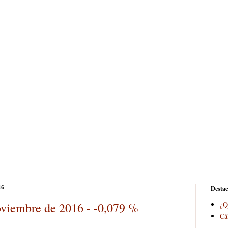
16
Desta
oviembre de 2016 - -0,079 %
¿Q
Cá