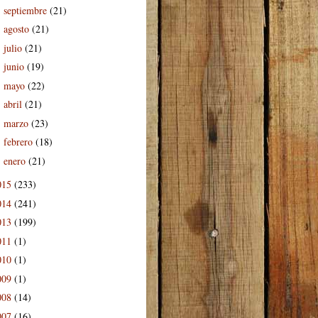
septiembre
(21)
►
agosto
(21)
►
julio
(21)
►
junio
(19)
►
mayo
(22)
►
abril
(21)
►
marzo
(23)
►
febrero
(18)
►
enero
(21)
►
015
(233)
014
(241)
013
(199)
011
(1)
010
(1)
009
(1)
008
(14)
007
(16)