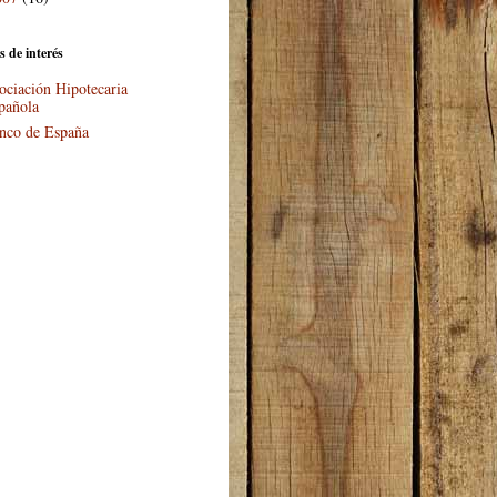
s de interés
ociación Hipotecaria
pañola
nco de España