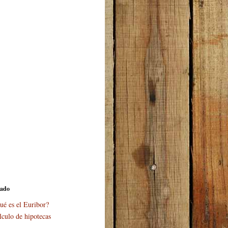
cado
ué es el Euribor?
lculo de hipotecas