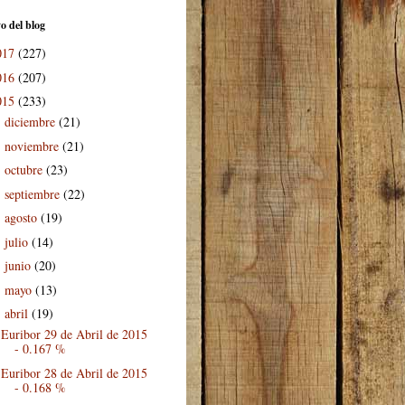
o del blog
017
(227)
016
(207)
015
(233)
diciembre
(21)
►
noviembre
(21)
►
octubre
(23)
►
septiembre
(22)
►
agosto
(19)
►
julio
(14)
►
junio
(20)
►
mayo
(13)
►
abril
(19)
▼
Euribor 29 de Abril de 2015
- 0.167 %
Euribor 28 de Abril de 2015
- 0.168 %