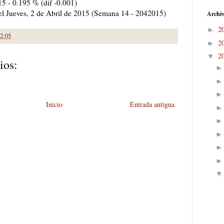
15 - 0.195 % (dif -0.001)
 el Jueves, 2 de Abril de 2015 (Semana 14 - 2042015)
Archiv
2
►
2:05
2
►
2
▼
ios:
Inicio
Entrada antigua