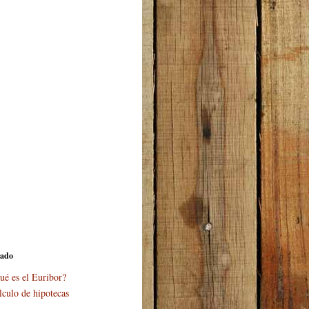
cado
ué es el Euribor?
lculo de hipotecas