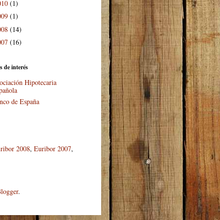
010
(1)
009
(1)
008
(14)
007
(16)
s de interés
ociación Hipotecaria
pañola
nco de España
ribor 2008
,
Euribor 2007
,
logger
.