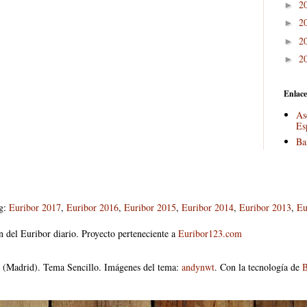
2
►
2
►
2
►
2
►
Enlace
As
Es
Ba
og:
Euribor 2017
,
Euribor 2016
,
Euribor 2015
,
Euribor 2014
,
Euribor 2013
,
Eu
n del Euribor diario. Proyecto perteneciente a
Euribor123.com
 (Madrid). Tema Sencillo. Imágenes del tema:
andynwt
. Con la tecnología de
B