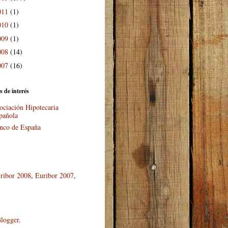
011
(1)
010
(1)
009
(1)
008
(14)
007
(16)
s de interés
ociación Hipotecaria
pañola
nco de España
ribor 2008
,
Euribor 2007
,
logger
.