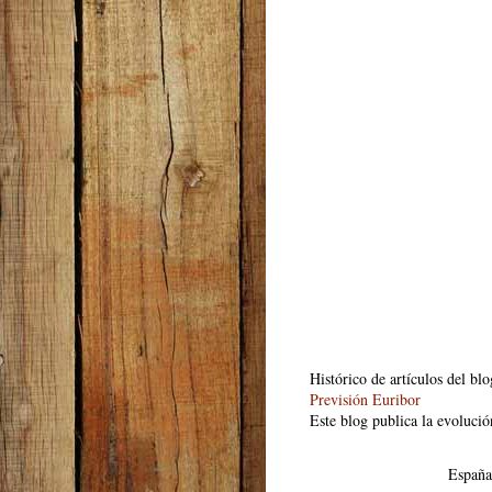
Histórico de artículos del bl
Previsión Euribor
Este blog publica la evolució
España