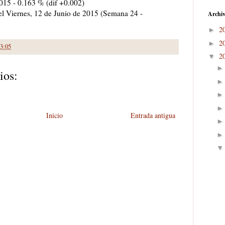
2015 - 0.163 % (dif +0.002)
 el Viernes, 12 de Junio de 2015 (Semana 24 -
Archiv
2
►
2
►
3:05
2
▼
ios:
Inicio
Entrada antigua