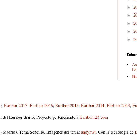
2
►
2
►
2
►
2
►
2
►
Enlace
As
Es
Ba
og:
Euribor 2017
,
Euribor 2016
,
Euribor 2015
,
Euribor 2014
,
Euribor 2013
,
Eu
n del Euribor diario. Proyecto perteneciente a
Euribor123.com
 (Madrid). Tema Sencillo. Imágenes del tema:
andynwt
. Con la tecnología de
B