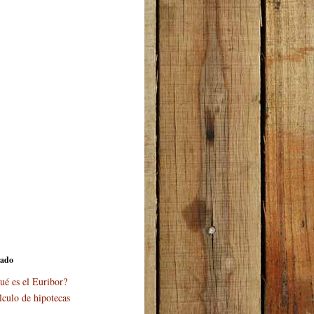
cado
ué es el Euribor?
lculo de hipotecas