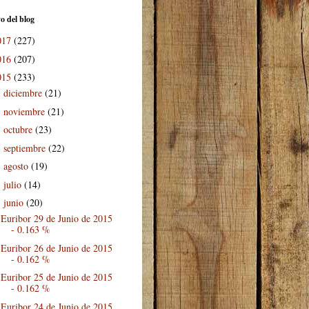
o del blog
017
(227)
016
(207)
015
(233)
diciembre
(21)
►
noviembre
(21)
►
octubre
(23)
►
septiembre
(22)
►
agosto
(19)
►
julio
(14)
►
junio
(20)
▼
Euribor 29 de Junio de 2015
- 0.163 %
Euribor 26 de Junio de 2015
- 0.162 %
Euribor 25 de Junio de 2015
- 0.162 %
Euribor 24 de Junio de 2015