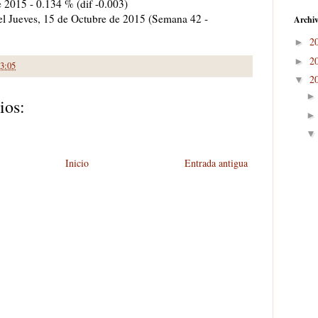
e 2015 - 0.134 % (dif -0.003)
 el Jueves, 15 de Octubre de 2015 (Semana 42 -
Archiv
2
►
2
►
3:05
2
▼
ios:
Inicio
Entrada antigua