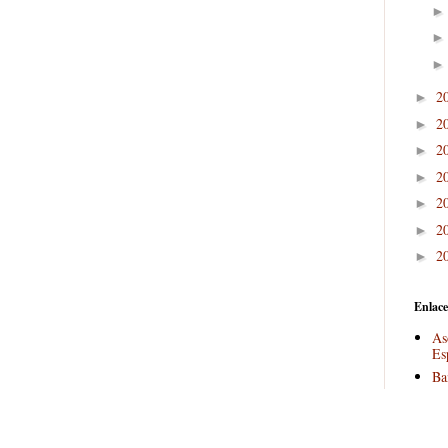
2
►
2
►
2
►
2
►
2
►
2
►
2
►
Enlace
As
Es
Ba