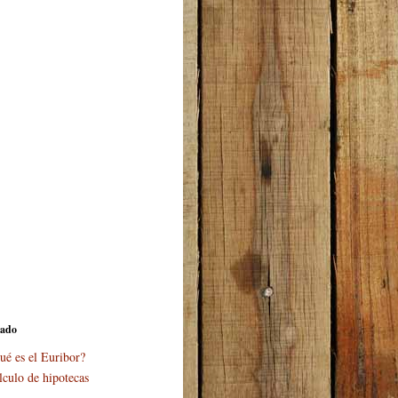
cado
ué es el Euribor?
lculo de hipotecas