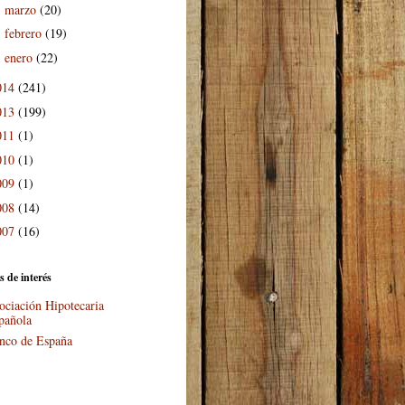
marzo
(20)
►
febrero
(19)
►
enero
(22)
►
014
(241)
013
(199)
011
(1)
010
(1)
009
(1)
008
(14)
007
(16)
s de interés
ociación Hipotecaria
pañola
nco de España