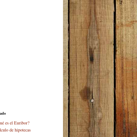
cado
ué es el Euribor?
lculo de hipotecas