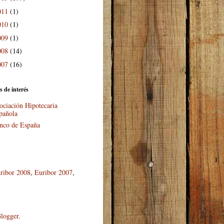
011
(1)
010
(1)
009
(1)
008
(14)
007
(16)
s de interés
ociación Hipotecaria
pañola
nco de España
ribor 2008
,
Euribor 2007
,
logger
.