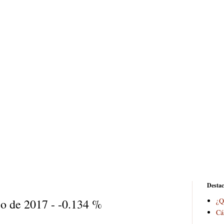
Desta
io de 2017 - -0.134 %
¿Q
Cá