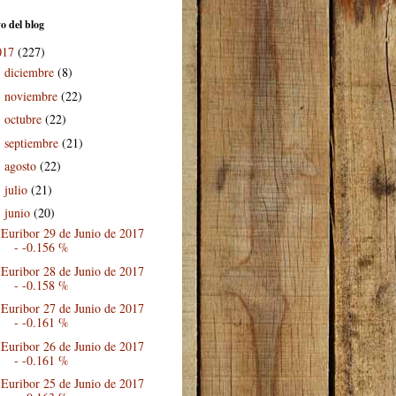
o del blog
017
(227)
diciembre
(8)
►
noviembre
(22)
►
octubre
(22)
►
septiembre
(21)
►
agosto
(22)
►
julio
(21)
►
junio
(20)
▼
Euribor 29 de Junio de 2017
- -0.156 %
Euribor 28 de Junio de 2017
- -0.158 %
Euribor 27 de Junio de 2017
- -0.161 %
Euribor 26 de Junio de 2017
- -0.161 %
Euribor 25 de Junio de 2017