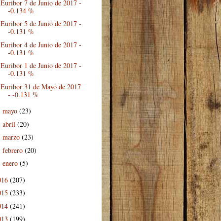
Euribor 7 de Junio de 2017 -
-0.134 %
Euribor 5 de Junio de 2017 -
-0.131 %
Euribor 4 de Junio de 2017 -
-0.131 %
Euribor 1 de Junio de 2017 -
-0.131 %
Euribor 31 de Mayo de 2017
- -0.131 %
mayo
(23)
►
abril
(20)
►
marzo
(23)
►
febrero
(20)
►
enero
(5)
►
016
(207)
015
(233)
014
(241)
013
(199)