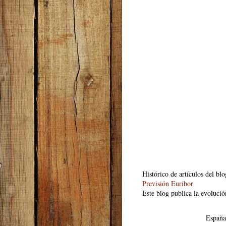
Histórico de artículos del bl
Previsión Euribor
Este blog publica la evolució
España