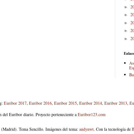
2
►
2
►
2
►
2
►
2
►
Enlace
As
Es
Ba
og:
Euribor 2017
,
Euribor 2016
,
Euribor 2015
,
Euribor 2014
,
Euribor 2013
,
Eu
n del Euribor diario. Proyecto perteneciente a
Euribor123.com
 (Madrid). Tema Sencillo. Imágenes del tema:
andynwt
. Con la tecnología de
B