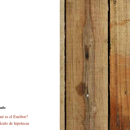
cado
ué es el Euribor?
lculo de hipotecas