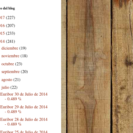
o del blog
017
(227)
016
(207)
015
(233)
014
(241)
diciembre
(19)
►
noviembre
(18)
►
octubre
(23)
►
septiembre
(20)
►
agosto
(21)
►
julio
(22)
▼
Euribor 30 de Julio de 2014
- 0.489 %
Euribor 29 de Julio de 2014
- 0.489 %
Euribor 28 de Julio de 2014
- 0.489 %
Euribor 25 de Julio de 2014