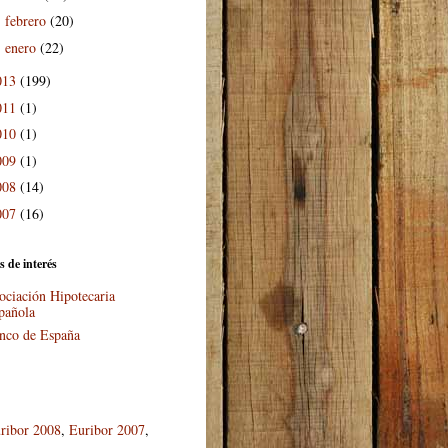
febrero
(20)
►
enero
(22)
►
013
(199)
011
(1)
010
(1)
009
(1)
008
(14)
007
(16)
s de interés
ociación Hipotecaria
pañola
nco de España
ribor 2008
,
Euribor 2007
,