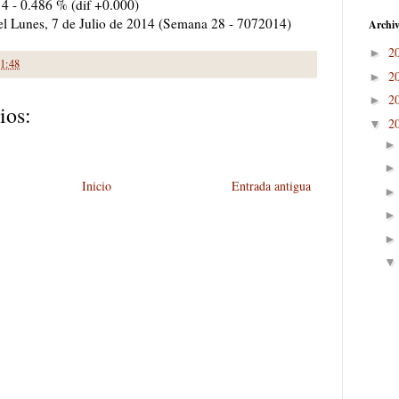
14 - 0.486 % (dif +0.000)
a el Lunes, 7 de Julio de 2014 (Semana 28 - 7072014)
Archiv
2
►
1:48
2
►
2
►
ios:
2
▼
Inicio
Entrada antigua